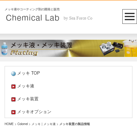
メッキ液やコーティング剤の開発と販売
メッキ TOP
メッキ液
メッキ装置
メッキオプション
HOME
>
Colomel
>
メッキ | メッキ液
>
メッキ装置の製品情報