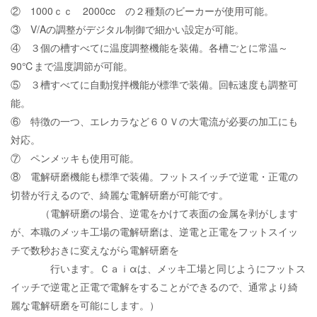
② 1000ｃｃ 2000cc の２種類のビーカーが使用可能。
③ V/Aの調整がデジタル制御で細かい設定が可能。
④ ３個の槽すべてに温度調整機能を装備。各槽ごとに常温～
90℃まで温度調節が可能。
⑤ ３槽すべてに自動撹拌機能が標準で装備。回転速度も調整可
能。
⑥ 特徴の一つ、エレカラなど６０Ｖの大電流が必要の加工にも
対応。
⑦ ペンメッキも使用可能。
⑧ 電解研磨機能も標準で装備。フットスイッチで逆電・正電の
切替が行えるので、綺麗な電解研磨が可能です。
（電解研磨の場合、逆電をかけて表面の金属を剥がします
が、本職のメッキ工場の電解研磨は、逆電と正電をフットスイッ
チで数秒おきに変えながら電解研磨を
行います。Ｃａｉαは、メッキ工場と同じようにフットス
イッチで逆電と正電で電解をすることができるので、通常より綺
麗な電解研磨を可能にします。）