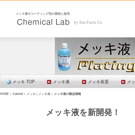
メッキ液やコーティング剤の開発と販売
メッキ TOP
メッキ液
メッキ装置
メ
HOME
>
Colomel
>
メッキ | メッキ液
>
メッキ液の製品情報
メッキ液を新開発！