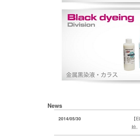
News
2014/05/30
【E
始